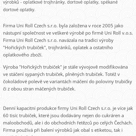
výrobků - oplatkové trojhránky, dortové oplatky, spékané
dortové oplatky.
Firma Uni Roll Czech s.r.o. byla založena v roce 2005 jako
nástupní společnost ve veškeré výrobě po firmě Uni Roll v.o.s.
Firma Uni Roll Czech s.r.o. navázala na tradici výroby
"Hořických trubiček", trojhránků, oplatek a ostatního
oplatkového zboží.
Výroba "Hořických trubiček" je stále vývojově modifikována
ve stáčení sypaných trubiček, plněných trubiček. Totéž v
čokoládové polevě ve variantách máčení do poloviny trubičky
či z obou stran máčených trubiček.
Denní kapacitní produkce firmy Uni Roll Czech s.r.o. je více jak
60 tisíc trubiček, které jsou dodávány nejen do cukráren a
maloobchodů, ale i do obchodních řetězců po celých Čechách.
Firma používá při balení výrobků jak obal s etiketou, tak i