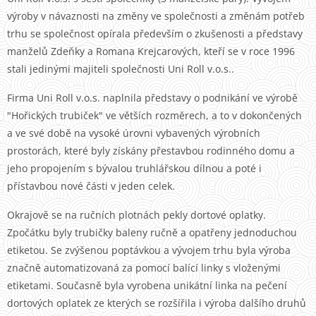
výroby v návaznosti na změny ve společnosti a změnám potřeb
trhu se společnost opírala především o zkušenosti a představy
manželů Zdeňky a Romana Krejcarových, kteří se v roce 1996
stali jedinými majiteli společnosti Uni Roll v.o.s..
Firma Uni Roll v.o.s. naplnila představy o podnikání ve výrobě
"Hořických trubiček" ve větších rozměrech, a to v dokončených
a ve své době na vysoké úrovni vybavených výrobních
prostorách, které byly získány přestavbou rodinného domu a
jeho propojením s bývalou truhlářskou dílnou a poté i
přístavbou nové části v jeden celek.
Okrajově se na ručních plotnách pekly dortové oplatky.
Zpočátku byly trubičky baleny ručně a opatřeny jednoduchou
etiketou. Se zvýšenou poptávkou a vývojem trhu byla výroba
značně automatizovaná za pomocí balící linky s vloženými
etiketami. Současně byla vyrobena unikátní linka na pečení
dortových oplatek ze kterých se rozšířila i výroba dalšího druhů