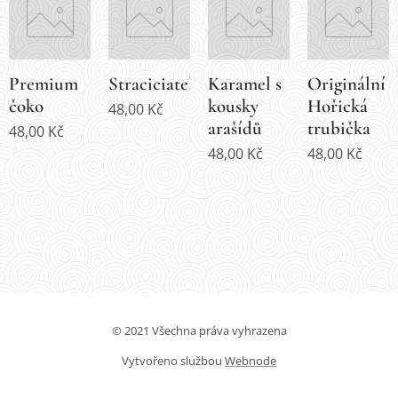
Premium
Straciciatella
Karamel s
Originální
čoko
kousky
Hořická
48,00
Kč
arašídů
trubička
48,00
Kč
48,00
Kč
48,00
Kč
© 2021 Všechna práva vyhrazena
Vytvořeno službou
Webnode